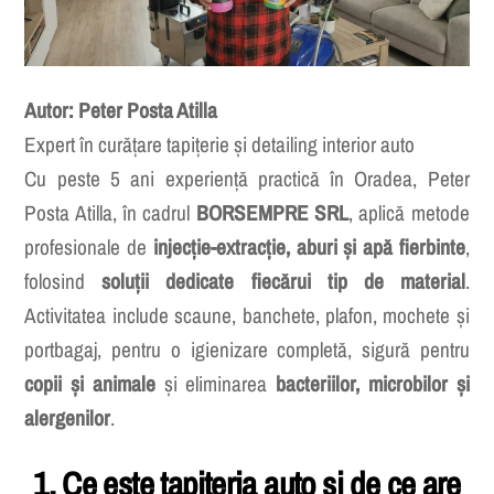
Autor: Peter Posta Atilla
Expert în curățare tapițerie și detailing interior auto
Cu peste 5 ani experiență practică în Oradea, Peter
Posta Atilla, în cadrul
BORSEMPRE SRL
, aplică metode
profesionale de
injecție-extracție, aburi și apă fierbinte
,
folosind
soluții dedicate fiecărui tip de material
.
Activitatea include scaune, banchete, plafon, mochete și
portbagaj, pentru o igienizare completă, sigură pentru
copii și animale
și eliminarea
bacteriilor, microbilor și
alergenilor
.