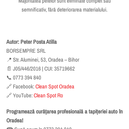
Pot fi îndepărtate petele vechi?
Majoritatea petelor sunt eliminate complet sau
semnificativ, fără deteriorarea materialului.
Autor: Peter Posta Atilla
BORSEMPRE SRL
📍 Str. Aluminei, 53, Oradea – Bihor
📄 J05/446/2016 | CUI: 35719662
📞 0773 394 840
🔗 Facebook:
Clean Spot Oradea
🔗 YouTube:
Clean Spot Ro
Programează curățarea profesională a tapițeriei auto în