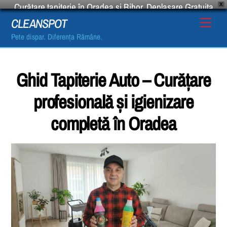
Curățare tapițerie în Oradea și Bihor. Deplasare Gratuita
X
Suna acum
Skip
Men
CLEANSPOT
to
Pete dispar. Diferența Rămâne.
content
Ghid Tapiterie Auto – Curățare
profesională și igienizare
completă în Oradea