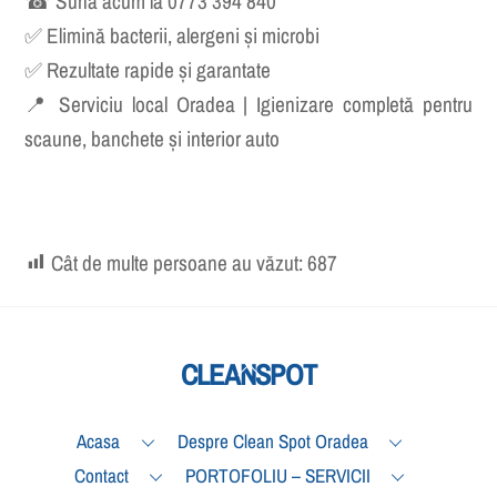
Oradea!
☎ Sună acum la 0773 394 840
✅ Elimină bacterii, alergeni și microbi
✅ Rezultate rapide și garantate
📍 Serviciu local Oradea | Igienizare completă pentru
scaune, banchete și interior auto
Cât de multe persoane au văzut:
687
Back
CLEANSPOT
To
Top