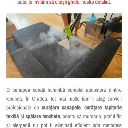
auto, te invităm să citești ghidul nostru detaliat.
O canapea curată schimbă complet atmosfera dintr-o
locuință. În Oradea, tot mai multe familii aleg servicii
profesionale de
curățare canapele
,
curățare tapițerie
textilă
și
spălare mochete
, pentru că murdăria, praful fin