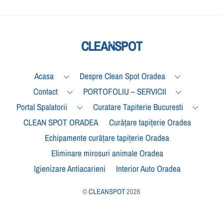
Back
CLEANSPOT
To
Top
Acasa
Despre Clean Spot Oradea
Contact
PORTOFOLIU – SERVICII
Portal Spalatorii
Curatare Tapiterie Bucuresti
CLEAN SPOT ORADEA
Curățare tapițerie Oradea
Echipamente curățare tapițerie Oradea
Eliminare mirosuri animale Oradea
Igienizare Antiacarieni
Interior Auto Oradea
©
CLEANSPOT
2026