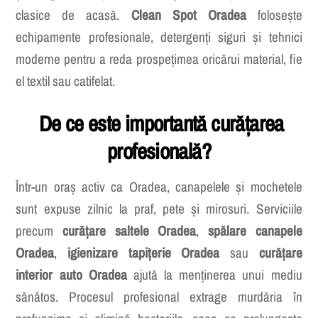
și alergenii nu pot fi eliminați eficient prin metodele
clasice de acasă.
Clean Spot Oradea
folosește
echipamente profesionale, detergenți siguri și tehnici
moderne pentru a reda prospețimea oricărui material, fie
el textil sau catifelat.
De ce este importantă curățarea
profesională?
Într-un oraș activ ca Oradea, canapelele și mochetele
sunt expuse zilnic la praf, pete și mirosuri. Serviciile
precum
curățare saltele Oradea
,
spălare canapele
Oradea
,
igienizare tapițerie Oradea
sau
curățare
interior auto Oradea
ajută la menținerea unui mediu
sănătos. Procesul profesional extrage murdăria în