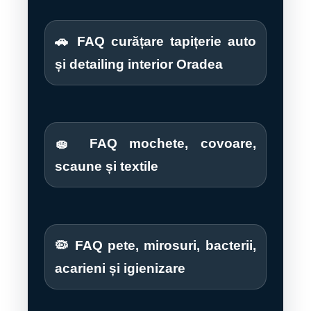
🚗 FAQ curățare tapițerie auto
și detailing interior Oradea
🧽 FAQ mochete, covoare,
scaune și textile
🦠 FAQ pete, mirosuri, bacterii,
acarieni și igienizare