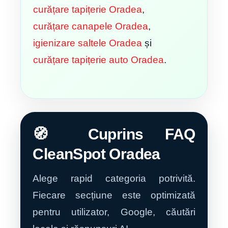
curățare tapițerie Oradea
,
curățare canapele Oradea
,
igienizare saltele Oradea
și
curățare tapițerie auto Oradea
.
🧭 Cuprins FAQ
CleanSpot Oradea
Alege rapid categoria potrivită.
Fiecare secțiune este optimizată
pentru utilizator, Google, căutări