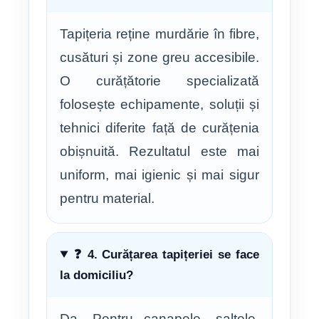
Tapițeria reține murdărie în fibre,
cusături și zone greu accesibile.
O curățătorie specializată
folosește echipamente, soluții și
tehnici diferite față de curățenia
obișnuită. Rezultatul este mai
uniform, mai igienic și mai sigur
pentru material.
❓ 4. Curățarea tapițeriei se face
la domiciliu?
Da. Pentru canapele, saltele,