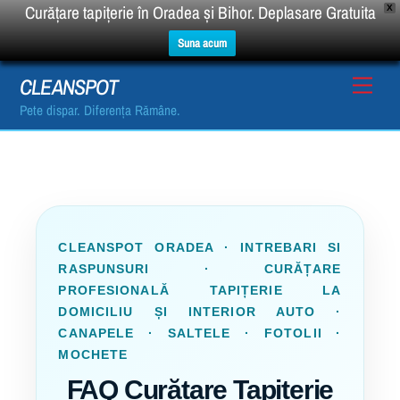
Curățare tapițerie în Oradea și Bihor. Deplasare Gratuita
X
Suna acum
Skip
Men
CLEANSPOT
to
Pete dispar. Diferența Rămâne.
content
CLEANSPOT ORADEA · INTREBARI SI
RASPUNSURI · CURĂȚARE
PROFESIONALĂ TAPIȚERIE LA
DOMICILIU ȘI INTERIOR AUTO ·
CANAPELE · SALTELE · FOTOLII ·
MOCHETE
FAQ Curățare Tapițerie