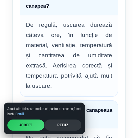
canapea?
De regulă, uscarea durează
câteva ore, în funcție de
material, ventilație, temperatură
și cantitatea de umiditate
extrasă. Aerisirea corectă și
temperatura potrivită ajută mult
la uscare.
Acest site folosește cookie-uri pentru o experiență mai
❓ 19. Pot folosi canapeaua
bună.
Detalii
imediat după curățare?
ACCEPT
REFUZ
Nu este recomandat să fie